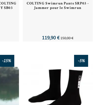
e COLTING
COLTING Swimrun Pants SRP03 -
Y SB03
Jammer pour le Swimrun
119,90 €
150,00 €
-15%
-5%