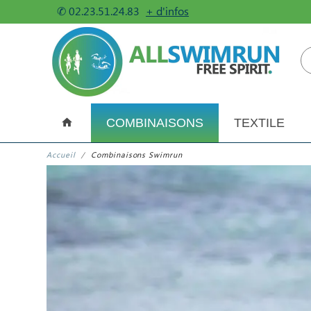
✆
02.23.51.24.83
+ d'infos
COMBINAISONS
TEXTILE
Accueil
Combinaisons Swimrun