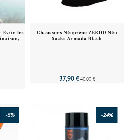
 Evite les
Chaussons Néoprène ZEROD Néo
inaison,
Socks Armada Black
37,90 €
40,00 €
-5%
-24%