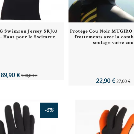
 Swimrun Jersey SRJ03
Protège Cou Noir MUGIRO -
- Haut pour le Swimrun
frottements avec la comb
soulage votre cou
89,90 €
100,00 €
22,90 €
27,00 €
-5%