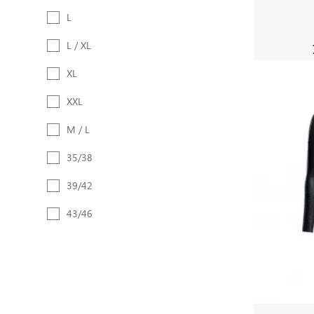
L
L / XL
XL
XXL
M / L
35/38
39/42
43/46