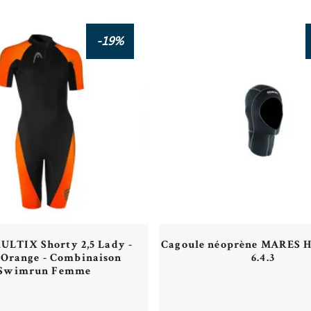
-19%
LTIX Shorty 2,5 Lady -
Cagoule néoprène MARES H
 Orange - Combinaison
6.4.3
Swimrun Femme