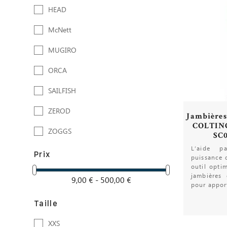
HEAD
McNett
MUGIRO
ORCA
SAILFISH
ZEROD
Jambière
COLTIN
ZOGGS
SC
L’aide p
Prix
puissance 
outil opti
jambières
9,00 € - 500,00 €
pour appor
Taille
XXS