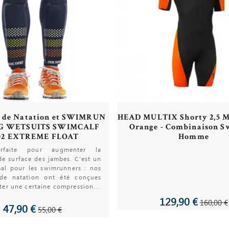
s de Natation et SWIMRUN
HEAD MULTIX Shorty 2,5 M
G WETSUITS SWIMCALF
Orange - Combinaison 
02 EXTREME FLOAT
Homme
arfaite pour augmenter la
de surface des jambes. C’est un
mal pour les swimrunners : nos
 de natation ont été conçues
ter une certaine compression...
129,90 €
160,00 €
47,90 €
55,00 €