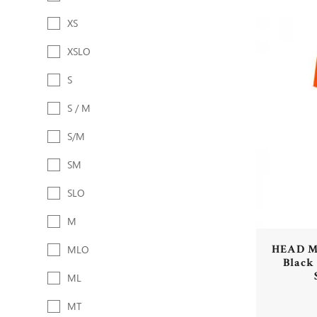
XS
XSLO
S
S / M
S/M
SM
SLO
M
HEAD MU
MLO
Black
ML
MT