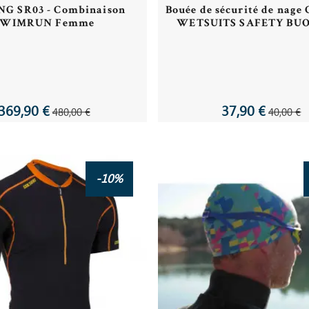
G SR03 - Combinaison
Bouée de sécurité de nag
SWIMRUN Femme
WETSUITS SAFETY BUO
369,90 €
37,90 €
480,00 €
40,00 €
-10%