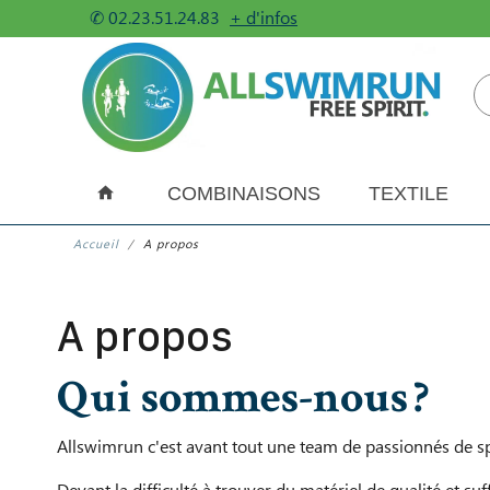
✆
02.23.51.24.83
+ d'infos
COMBINAISONS
TEXTILE
Accueil
A propos
A propos
Qui sommes-nous ?
Allswimrun c'est avant tout une team de passionnés de spo