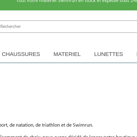
Tout votre matériel Swimrun en stock et expédié sous 24
CHAUSSURES
MATERIEL
LUNETTES
rt, de natation, de triathlon et de Swimrun.