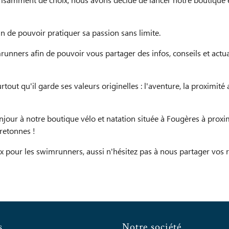
suffisamment de choix, nous avons décidé de lancer notre boutique
 de pouvoir pratiquer sa passion sans limite.
rs afin de pouvoir vous partager des infos, conseils et actualité
out qu'il garde ses valeurs originelles : l'aventure, la proximité
njour à notre boutique vélo et natation située à Fougères à proxi
retonnes !
x pour les swimrunners, aussi n'hésitez pas à nous partager vos 
s
Notre société