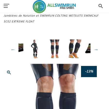
search
Accueil
Combinaisons Swimrun
Accessoires
Jambières de Natation et SWIMRUN COLTING WETSUITS SWIMCALF
SC02 EXTREME FLOAT
-13%
zoom_in