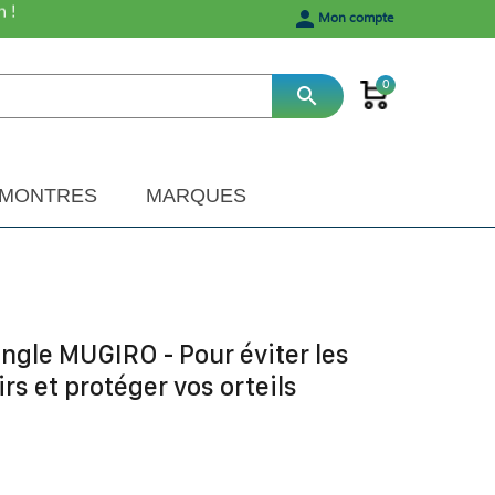
h !
person
Mon compte
0
search
MONTRES
MARQUES
ngle MUGIRO - Pour éviter les
rs et protéger vos orteils