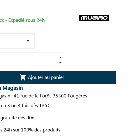
ck - Expédié sous 24h
Ajouter au panier
shopping_cart
n Magasin
asin : 41 rue de la Forêt, 35300 Fougères
en 3 ou 4 fois dès 135€
 gratuite dès 90€
us 24h sur 100% des produits