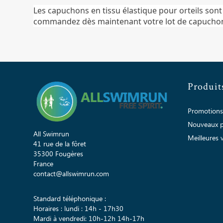
Les capuchons en tissu élastique pour orteils sont 
commandez dès maintenant votre lot de capuchons
Produit
Promotions
Nouveaux p
All Swimrun
Meilleures 
41 rue de la fôret
35300 Fougères
France
contact@allswimrun.com
Standard téléphonique :
Horaires : lundi : 14h - 17h30
Mardi à vendredi: 10h-12h 14h-17h