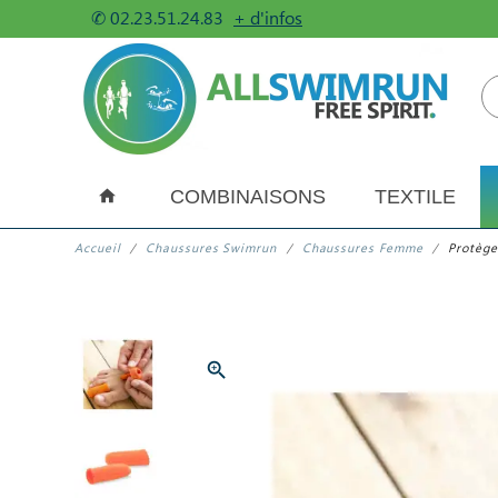
✆
02.23.51.24.83
+ d'infos
COMBINAISONS
TEXTILE
Accueil
Chaussures Swimrun
Chaussures Femme
Protège
zoom_in