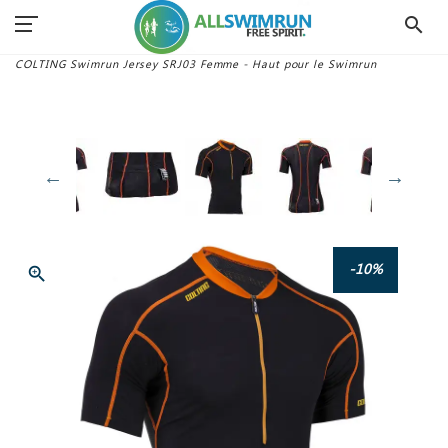
search
Accueil
Combinaisons Swimrun
Accessoires
COLTING Swimrun Jersey SRJ03 Femme - Haut pour le Swimrun
-10%
zoom_in