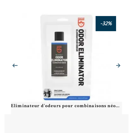
COLTING Swimrun Pants SRP03 - Jammer pour le Swimrun
-32%
Eliminateur d'odeurs pour combinaisons néoprène et natation - GEAR AID REVIVEX Odor Eliminator 250ml