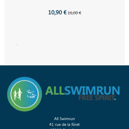
10,90 €
16,00 €
All Swimrun
41 rue de la fôret