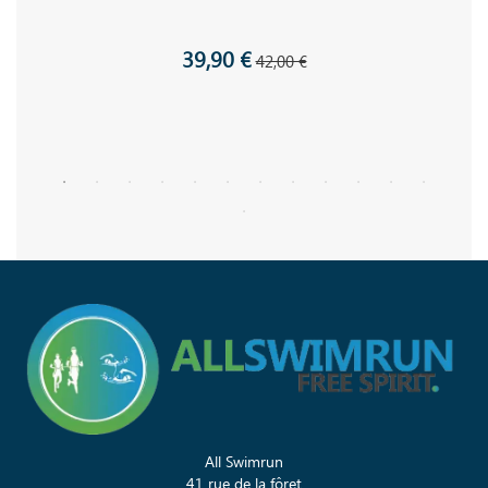
39,90 €
42,00 €
All Swimrun
41 rue de la fôret