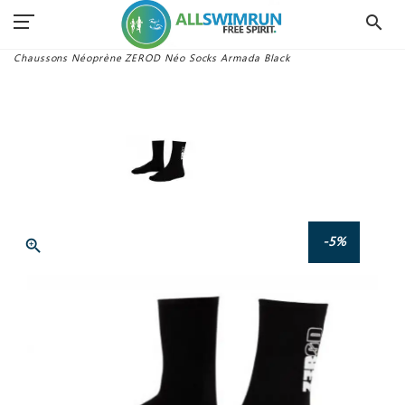
search
Accueil
Combinaisons Swimrun
Accessoires
Chaussons Néoprène ZEROD Néo Socks Armada Black
-5%
zoom_in