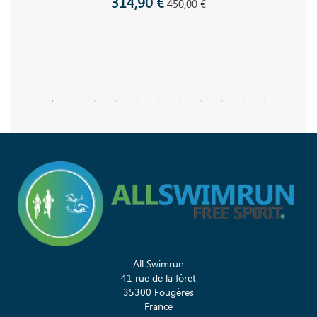
314,90 €
450,00 €
All Swimrun
41 rue de la fôret
35300 Fougères
France