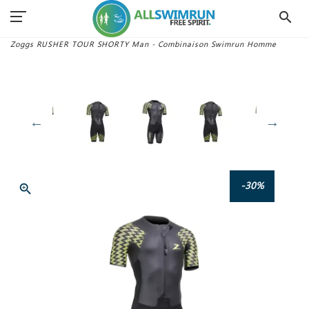
search
Accueil
Combinaisons Swimrun
Combinaisons Homme
Zoggs RUSHER TOUR SHORTY Man - Combinaison Swimrun Homme
-30%
zoom_in