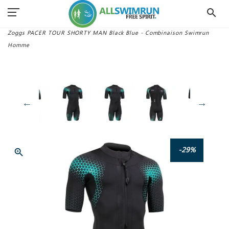
search
Accueil
Combinaisons Swimrun
Combinaisons Homme
Zoggs PACER TOUR SHORTY MAN Black Blue - Combinaison Swimrun
Homme
-29%
zoom_in