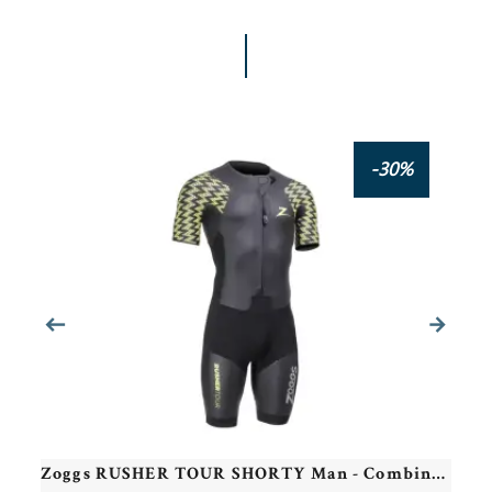
Protège Cou Noir MUGIRO - Evite les frottements avec la combinaison, soulage votre cou
-30%
Zoggs RUSHER TOUR SHORTY Man - Combinaison Swimrun Homme