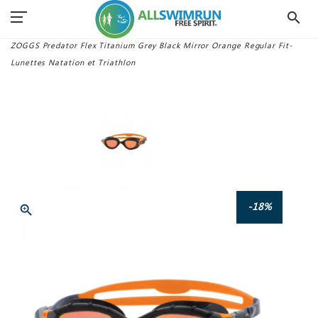
search
Accueil
Lunettes Swimrun
ZOGGS Predator Flex Titanium Grey Black Mirror Orange Regular Fit-
Lunettes Natation et Triathlon
-18%
zoom_in