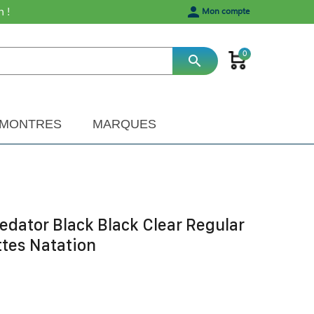
h !
person
Mon compte
0
search
MONTRES
MARQUES
dator Black Black Clear Regular
ttes Natation