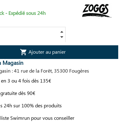
ck - Expédié sous 24h
Ajouter au panier
shopping_cart
n Magasin
asin : 41 rue de la Forêt, 35300 Fougères
en 3 ou 4 fois dès 135€
 gratuite dès 90€
us 24h sur 100% des produits
liste Swimrun pour vous conseiller