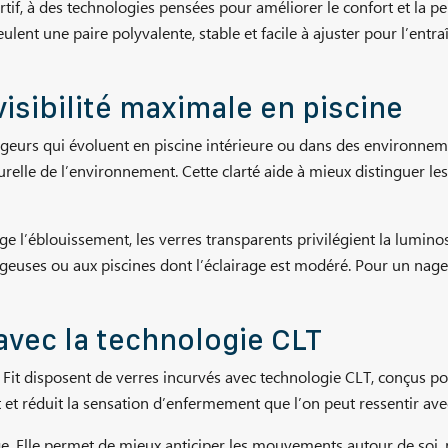
rtif, à des technologies pensées pour améliorer le confort et la
lent une paire polyvalente, stable et facile à ajuster pour l’entra
visibilité maximale en piscine
nageurs qui évoluent en piscine intérieure ou dans des environne
lle de l’environnement. Cette clarté aide à mieux distinguer les l
 l’éblouissement, les verres transparents privilégient la luminos
uses ou aux piscines dont l’éclairage est modéré. Pour un nageur 
avec la technologie CLT
Fit disposent de verres incurvés avec technologie CLT, conçus po
et réduit la sensation d’enfermement que l’on peut ressentir avec 
ge. Elle permet de mieux anticiper les mouvements autour de soi