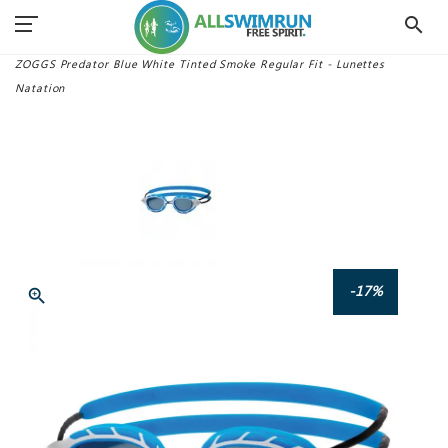
search
Accueil
Lunettes Swimrun
ZOGGS Predator Blue White Tinted Smoke Regular Fit - Lunettes
Natation
-17%
zoom_in