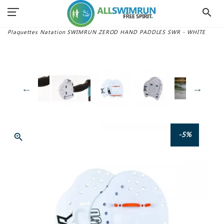
search
Accueil
Matériel Swimrun
Plaquettes Swimrun
Plaquettes Natation SWIMRUN ZEROD HAND PADDLES SWR - WHITE
-5%
zoom_in