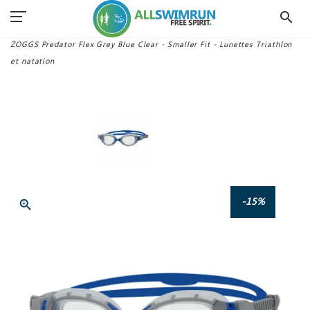
search
Accueil
Lunettes Swimrun
ZOGGS Predator Flex Grey Blue Clear - Smaller Fit - Lunettes Triathlon
et natation
-15%
zoom_in