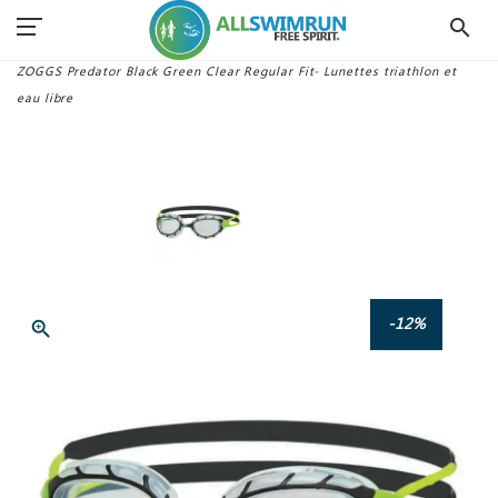
search
Accueil
Lunettes Swimrun
ZOGGS Predator Black Green Clear Regular Fit- Lunettes triathlon et
eau libre
-12%
zoom_in