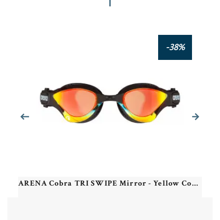
ZOGGS Predator Titanium Reactor SMALL FIT - Grey Turquoise Reactor Titanium - Lunettes Triathlon et natation
-38%
ARENA Cobra TRI SWIPE Mirror - Yellow Copper Black - Lunettes Triathlon et Eau Libre Noir et Jaune