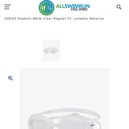
search
Accueil
Lunettes Swimrun
ZOGGS Predator White Clear Regular Fit- Lunettes Natation
zoom_in