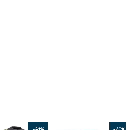
-30%
-15%