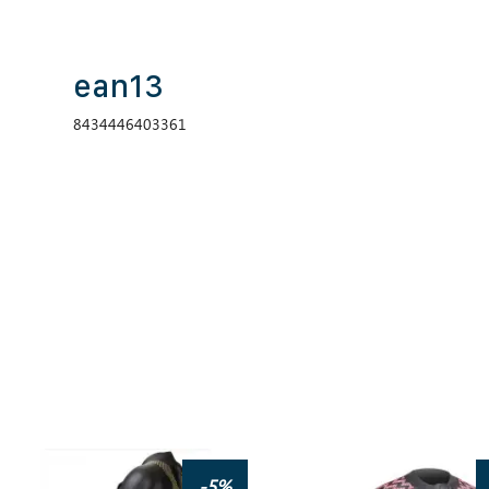
ean13
8434446403361
-5%