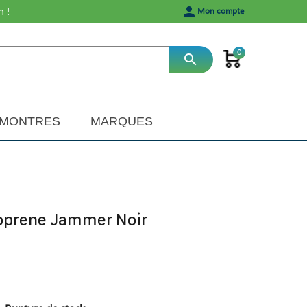
h !
person
Mon compte
0
search
MONTRES
MARQUES
prene Jammer Noir