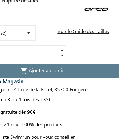
Rupture de stock

Voir le Guide des Tailles
Ajouter au panier
shopping_cart
n Magasin
asin : 41 rue de la Forêt, 35300 Fougères
en 3 ou 4 fois dès 135€
 gratuite dès 90€
us 24h sur 100% des produits
liste Swimrun pour vous conseiller