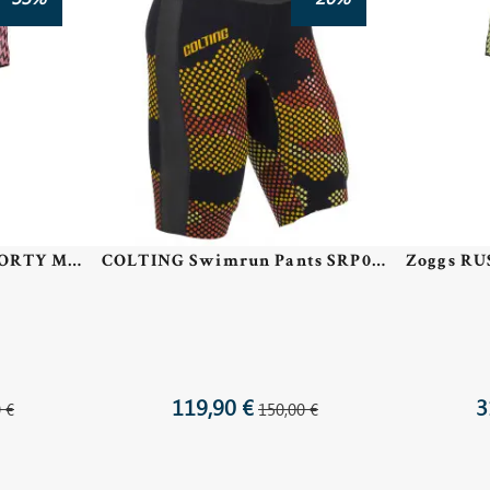
Zoggs RUSHER PRO SHORTY MAN Black Red - Combinaison Swimrun Homme
COLTING Swimrun Pants SRP03 - Jammer pour le Swimrun
119,90 €
3
 €
150,00 €