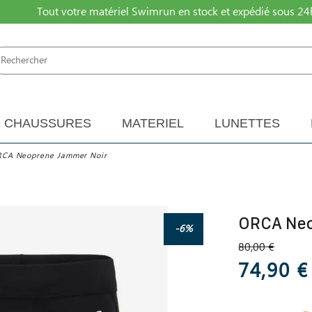
Tout votre matériel Swimrun en stock et expédié sous 24
CHAUSSURES
MATERIEL
LUNETTES
CA Neoprene Jammer Noir
ORCA Neo
-6%
80,00 €
74,90 €