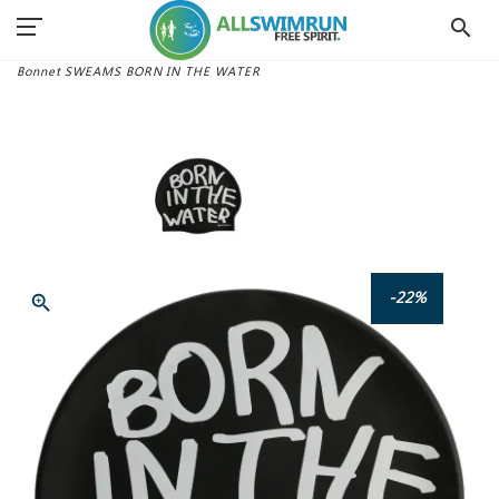
search
Accueil
Matériel Swimrun
Bonnets
Bonnet SWEAMS BORN IN THE WATER
-22%
zoom_in