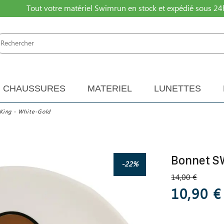
Tout votre matériel Swimrun en stock et expédié sous 24
CHAUSSURES
MATERIEL
LUNETTES
ing - White-Gold
Bonnet S
-22%
14,00 €
10,90 €