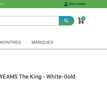
h !
person
Mon compte
0
search
MONTRES
MARQUES
WEAMS The King - White-Gold