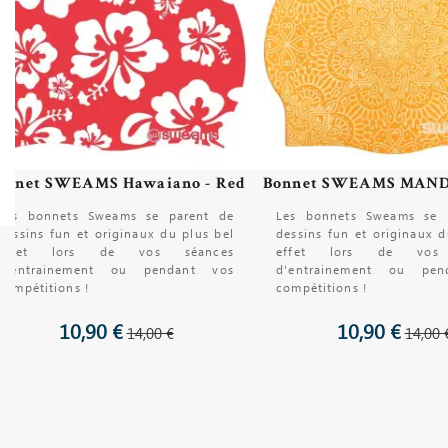
onnet SWEAMS Hawaiano - Red
Les bonnets Sweams se parent de
Les bonnets Sweams se 
dessins fun et originaux du plus bel
dessins fun et originaux d
effet lors de vos séances
effet lors de vos 
d'entrainement ou pendant vos
d'entrainement ou pen
compétitions !
compétitions !
10,90 €
10,90 €
14,00 €
14,00 