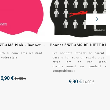
Bonnet SWEAMS Pink - Bonnet de bain silicone
Bonnet SWEAMS BE DIFFERE
0% silicone Très résistant
Les bonnets Sweams se parent d
 votre style
dessins fun et originaux du plus be
effet lors de vos séance
d'entrainement ou pendant vo
compétitions !
6,90 €
10,00 €
9,90 €
14,00 €