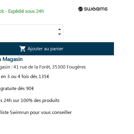
ck - Expédié sous 24h
Ajouter au panier
shopping_cart
n Magasin
asin : 41 rue de la Forêt, 35300 Fougères
en 3 ou 4 fois dès 135€
 gratuite dès 90€
us 24h sur 100% des produits
liste Swimrun pour vous conseiller