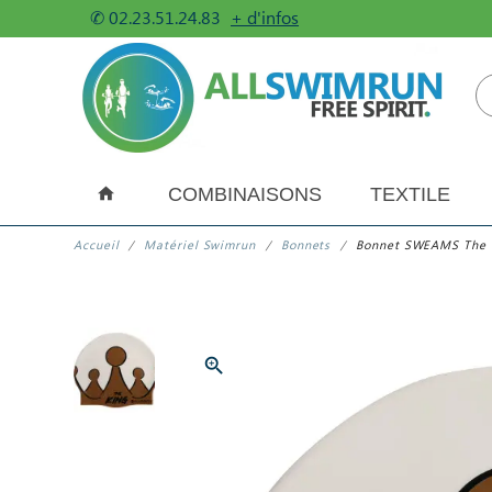
✆
02.23.51.24.83
+ d'infos
COMBINAISONS
TEXTILE
Accueil
Matériel Swimrun
Bonnets
Bonnet SWEAMS The K
zoom_in