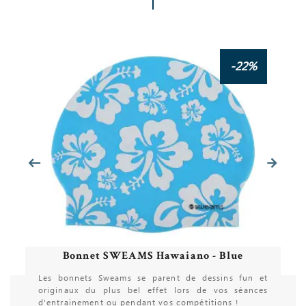
-22%
t
s
Bonnet SWEAMS Hawaiano - Blue
Les bonnets Sweams se parent de dessins fun et
originaux du plus bel effet lors de vos séances
d'entrainement ou pendant vos compétitions !