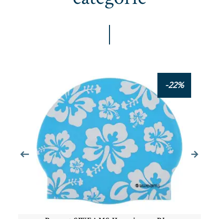
Bonnet SWEAMS Swim your dreams - Red White
-22%
t
s