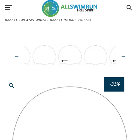
search
Accueil
Matériel Swimrun
Bonnets
Bonnet SWEAMS White - Bonnet de bain silicone
-31%
zoom_in