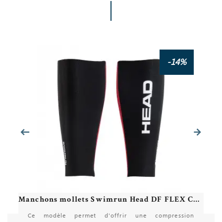
Manchons mollets Swimrun Zoggs B2 LITE CALVES 15
-14%
Manchons mollets Swimrun Head DF FLEX Calves 3.1
Ce modèle permet d'offrir une compression