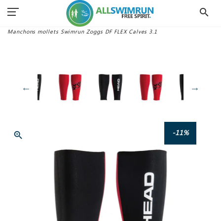
search
Accueil
Textile Swimrun
Accessoires Néoprène
Manchons
Manchons mollets Swimrun Zoggs DF FLEX Calves 3.1
-11%
zoom_in