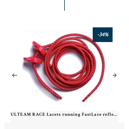
RUSH Lacets running FastLace reflective Neon Yellow
-34%
ULTEAM RACE Lacets running FastLace reflective Red