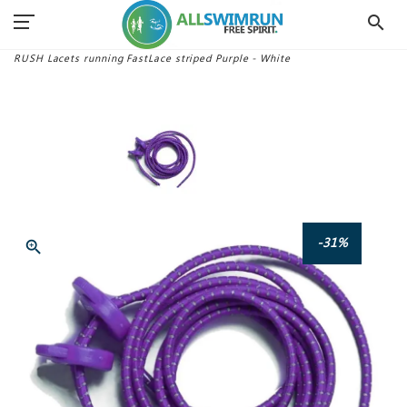
search
Accueil
Chaussures Swimrun
Lacets
RUSH Lacets running FastLace striped Purple - White
-31%
zoom_in