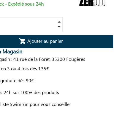
ck - Expédié sous 24h
Ajouter au panier
shopping_cart
n Magasin
asin : 41 rue de la Forêt, 35300 Fougères
en 3 ou 4 fois dès 135€
 gratuite dès 90€
us 24h sur 100% des produits
liste Swimrun pour vous conseiller