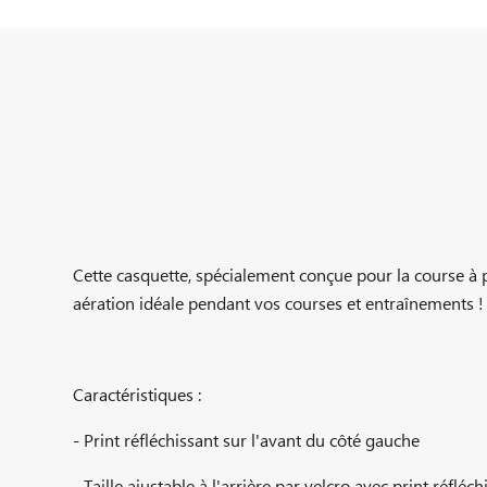
Cette casquette, spécialement conçue pour la course à pi
aération idéale pendant vos courses et entraînements !
Caractéristiques :
- Print réfléchissant sur l'avant du côté gauche
- Taille ajustable à l'arrière par velcro avec print réfléch