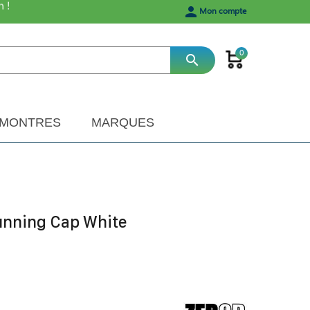
h !
person
Mon compte
0
search
MONTRES
MARQUES
nning Cap White