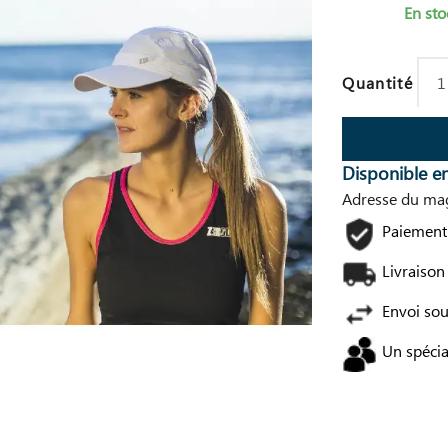
En sto
Quantité
Disponible e
Adresse du mag
Paiement 
Livraison
Envoi so
Un spécia