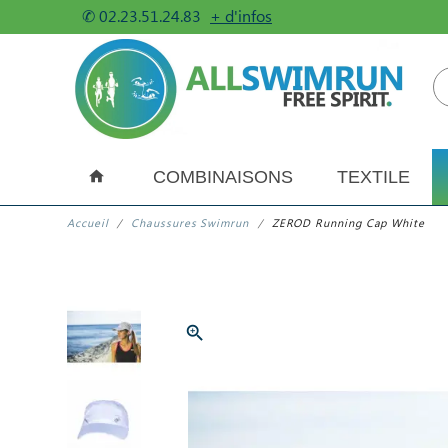
✆
02.23.51.24.83
+ d'infos
COMBINAISONS
TEXTILE
Accueil
Chaussures Swimrun
ZEROD Running Cap White
zoom_in