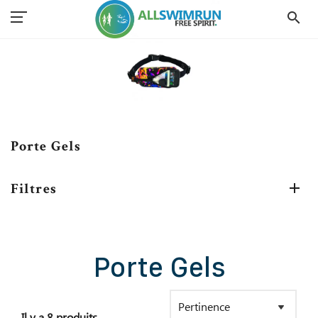
search
Accueil
Matériel Swimrun
Porte Gels
Porte Gels
Filtres
Porte Gels